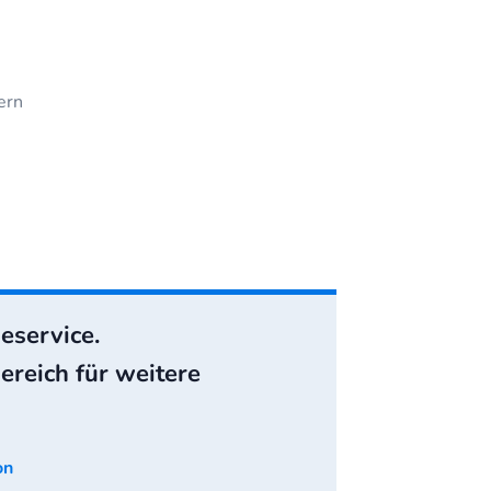
ern
eservice.
reich für weitere
on